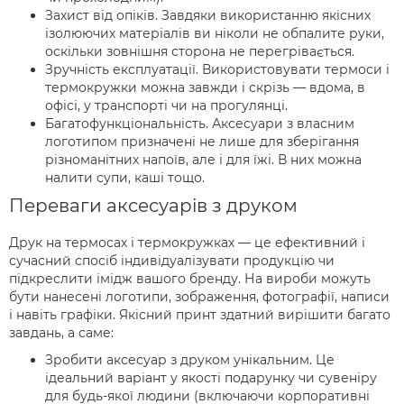
Захист від опіків. Завдяки використанню якісних
ізолюючих матеріалів ви ніколи не обпалите руки,
оскільки зовнішня сторона не перегрівається.
Зручність експлуатації. Використовувати термоси і
термокружки можна завжди і скрізь — вдома, в
офісі, у транспорті чи на прогулянці.
Багатофункціональність. Аксесуари з власним
логотипом призначені не лише для зберігання
різноманітних напоїв, але і для їжі. В них можна
налити супи, каші тощо.
Переваги аксесуарів з друком
Друк на термосах і термокружках — це ефективний і
сучасний спосіб індивідуалізувати продукцію чи
підкреслити імідж вашого бренду. На вироби можуть
бути нанесені логотипи, зображення, фотографії, написи
і навіть графіки. Якісний принт здатний вирішити багато
завдань, а саме:
Зробити аксесуар з друком унікальним. Це
ідеальний варіант у якості подарунку чи сувеніру
для будь-якої людини (включаючи корпоративні