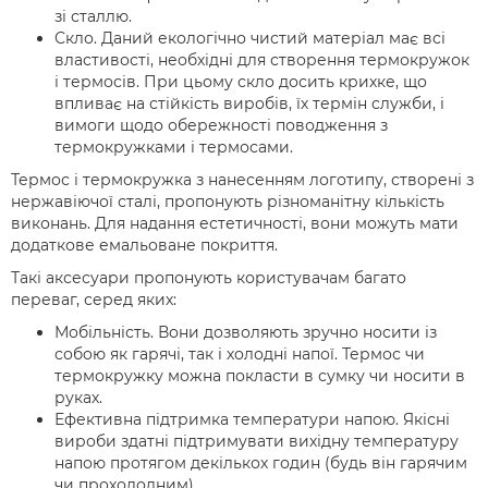
зі сталлю.
Скло. Даний екологічно чистий матеріал має всі
властивості, необхідні для створення термокружок
і термосів. При цьому скло досить крихке, що
впливає на стійкість виробів, їх термін служби, і
вимоги щодо обережності поводження з
термокружками і термосами.
Термос і термокружка з нанесенням логотипу, створені з
нержавіючої сталі, пропонують різноманітну кількість
виконань. Для надання естетичності, вони можуть мати
додаткове емальоване покриття.
Такі аксесуари пропонують користувачам багато
переваг, серед яких:
Мобільність. Вони дозволяють зручно носити із
собою як гарячі, так і холодні напої. Термос чи
термокружку можна покласти в сумку чи носити в
руках.
Ефективна підтримка температури напою. Якісні
вироби здатні підтримувати вихідну температуру
напою протягом декількох годин (будь він гарячим
чи прохолодним).