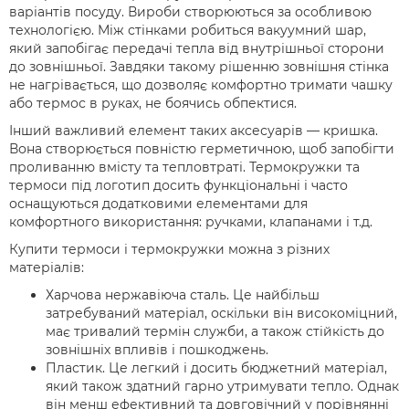
варіантів посуду. Вироби створюються за особливою
технологією. Між стінками робиться вакуумний шар,
який запобігає передачі тепла від внутрішньої сторони
до зовнішньої. Завдяки такому рішенню зовнішня стінка
не нагрівається, що дозволяє комфортно тримати чашку
або термос в руках, не боячись обпектися.
Інший важливий елемент таких аксесуарів — кришка.
Вона створюється повністю герметичною, щоб запобігти
проливанню вмісту та тепловтраті. Термокружки та
термоси під логотип досить функціональні і часто
оснащуються додатковими елементами для
комфортного використання: ручками, клапанами і т.д.
Купити термоси і термокружки можна з різних
матеріалів:
Харчова нержавіюча сталь. Це найбільш
затребуваний матеріал, оскільки він високоміцний,
має тривалий термін служби, а також стійкість до
зовнішніх впливів і пошкоджень.
Пластик. Це легкий і досить бюджетний матеріал,
який також здатний гарно утримувати тепло. Однак
він менш ефективний та довговічний у порівнянні