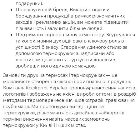
подарунки).
Просунути свій бренд. Використовуючи
брендування продукції в рамках різноманітних
заходів і рекламних акцій, ви можете підвищити
пізнаваність і залучити більше людей.
Підтримати корпоративну атмосферу. Згуртування
та колективний дух відіграють ключову роль в
успішності бізнесу. Створення єдиного стилю за
допомогою термокружок з надписами або
логотипом дозволить згуртувати колектив,
зробивши його єдиною командою.
Замовити друк на термосах і термокружках — це
можливість створення якісної і оригінальної продукції.
Компанія Kecikprint Україна пропонує нанесення написів,
логотипів і зображень на якісні вироби оптом і в роздріб
методами термоперенесення, шовкографії, гравіювання
і сублімації. Ми пропонуємо вигідні ціни на
термокружки, різноманітність дизайнів і найкоротші
терміни виконання навіть масових замовлень
термокружок у Києві і інших містах.