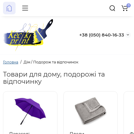
0
+38 (050) 840-16-33
Головна
Дім / Подорож та відпочинок
Товари для дому, подорожі та
відпочинку
Парасолі
Пледи
Ф