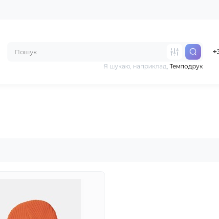
+
Я шукаю, наприклад,
Темподрук