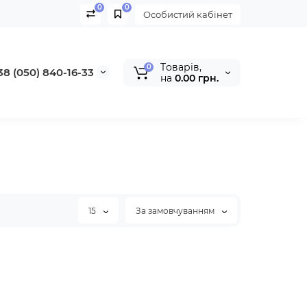
0
0
Особистий кабінет
Tоварів,
0
38 (050) 840-16-33
на
0.00 грн.
15
За замовчуванням