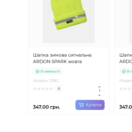
Шапка зимова сигнальна
Шапк
ARDON SPARK жовта
ARDO
В наявності
В 
Модель: 13182
Модель
0
Купити
347.00 грн.
347.0