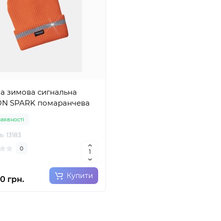
а зимова сигнальна
N SPARK помаранчева
наявності
: 13183
0
Купити
0 грн.