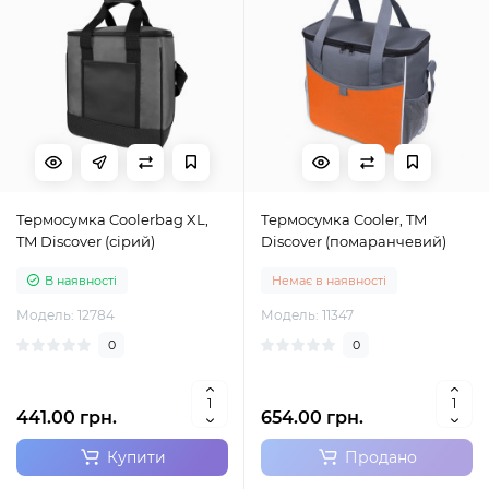
Термосумка Coolerbag XL,
Термосумка Cooler, TM
TM Discover (сірий)
Discover (помаранчевий)
В наявності
Немає в наявності
Модель: 12784
Модель: 11347
0
0
441.00 грн.
654.00 грн.
Купити
Продано