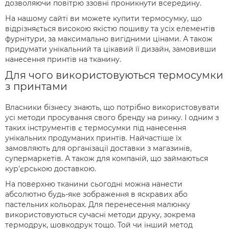
дозволяючи повітрю ззовні проникнути всередину.
На нашому сайті ви можете купити термосумку, що
відрізняється високою якістю пошиву та усіх елементів
фурнітури, за максимально вигідними цінами. А також
придумати унікальний та цікавий її дизайн, замовивши
нанесення принтів на тканину.
Для чого використовуються термосумки
з принтами
Власники бізнесу знають, що потрібно використовувати
усі методи просування свого бренду на ринку. І одним з
таких інструментів є термосумки під нанесення
унікальних продуманих принтів. Найчастіше їх
замовляють для організації доставки з магазинів,
супермаркетів. А також для компаній, що займаються
кур'єрською доставкою.
На поверхню тканини сьогодні можна нанести
абсолютно будь-яке зображення в яскравих або
пастельних кольорах. Для перенесення малюнку
використовуються сучасні методи друку, зокрема
термодрук, шовкодрук тощо. Той чи інший метод