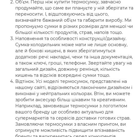
Об'єм. Перш ніж купити термосумку, завчасно
продумайте, що саме ви плануєте у ній зберігати та
переносити. І, відштовхуючись від цього,
визначайте бажаний об'єм та габарити виробу. Ми
пропонуємо сумки в різних розмірах для меншої чи
більшої кількості продуктів, страв, напоїв тощо.
Наповнення та особливості конструкції/дизайну.
Сумка-холодильник може мати не лише основну,
але й бокові кишені, в яких зберігатимуться
додаткові речі: накладні, чеки та інша документація,
а також ключі, гроші, телефони. Звертайте увагу на
загальний дизайн, довжину ремінця, кількість
кишень та відсіків всередині сумки тощо.
Відтінок. Усі моделі термосумок, представлені на
нашому сайті, відрізняються лаконічним дизайном і
виконані у нейтральних кольорах. Втім, ви можете
зробити аксесуар більш цікавим та креативним.
Наприклад, замовивши термосумки з логотипом
вашого бренду це особливо актуально для
супермаркетів та сервісів доставки готових страв.
Замовляючи термосумки з власним принтом, ви
отримуєте можливість підвищити впізнаваність
бренду та виокремитись серед конкурентів.