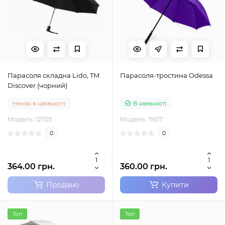
Парасоля складна Lido, TM
Парасоля-тростина Odessa
Discover (чорний)
Немає в наявності
В наявності
Модель: 12705
Модель: 11657
0
0
364.00 грн.
360.00 грн.
Продано
Купити
Топ
Топ