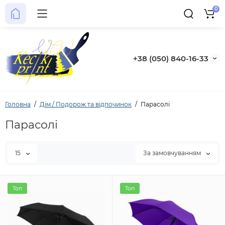
0
+38 (050) 840-16-33
Головна
Дім / Подорож та відпочинок
Парасолі
Парасолі
15
За замовчуванням
Топ
Топ