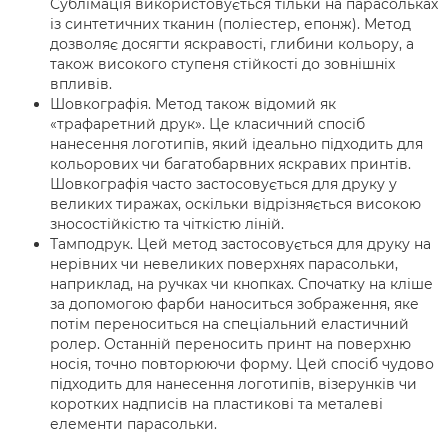
Сублімація використовується тільки на парасольках
із синтетичних тканин (поліестер, епонж). Метод
дозволяє досягти яскравості, глибини кольору, а
також високого ступеня стійкості до зовнішніх
впливів.
Шовкографія. Метод також відомий як
«трафаретний друк». Це класичний спосіб
нанесення логотипів, який ідеально підходить для
кольорових чи багатобарвних яскравих принтів.
Шовкографія часто застосовується для друку у
великих тиражах, оскільки відрізняється високою
зносостійкістю та чіткістю ліній.
Тамподрук. Цей метод застосовується для друку на
нерівних чи невеликих поверхнях парасольки,
наприклад, на ручках чи кнопках. Спочатку на кліше
за допомогою фарби наноситься зображення, яке
потім переноситься на спеціальний еластичний
ролер. Останній переносить принт на поверхню
носія, точно повторюючи форму. Цей спосіб чудово
підходить для нанесення логотипів, візерунків чи
коротких надписів на пластикові та металеві
елементи парасольки.