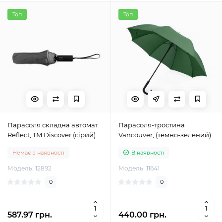
Топ
Топ
Парасоля складна автомат
Парасоля-тростина
Reflect, TM Discover (сірий)
Vancouver, (темно-зелений)
Немає в наявності
В наявності
Модель: 12892
Модель: 11641
0
0
587.97 грн.
440.00 грн.