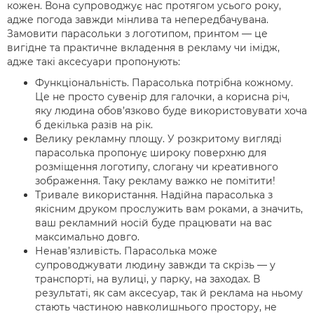
кожен. Вона супроводжує нас протягом усього року,
адже погода завжди мінлива та непередбачувана.
Замовити парасольки з логотипом, принтом — це
вигідне та практичне вкладення в рекламу чи імідж,
адже такі аксесуари пропонують:
Функціональність. Парасолька потрібна кожному.
Це не просто сувенір для галочки, а корисна річ,
яку людина обов’язково буде використовувати хоча
б декілька разів на рік.
Велику рекламну площу. У розкритому вигляді
парасолька пропонує широку поверхню для
розміщення логотипу, слогану чи креативного
зображення. Таку рекламу важко не помітити!
Тривале використання. Надійна парасолька з
якісним друком прослужить вам роками, а значить,
ваш рекламний носій буде працювати на вас
максимально довго.
Ненав’язливість. Парасолька може
супроводжувати людину завжди та скрізь — у
транспорті, на вулиці, у парку, на заходах. В
результаті, як сам аксесуар, так й реклама на ньому
стають частиною навколишнього простору, не