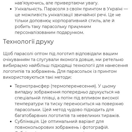
нав’язуючись, але привертаючи увагу.
Унікальність. Парасоля з своїм принтом в Україні —
це можливість унікалізації звичайної речі. Це не
тільки доповнює корпоративний стиль, але й
робить таку парасольку приємним
персоналізованим подарунком.
Технології друку
Щоб парасолі оптом під логотип відповідали вашим
очікуванням та слугували якомога довше, ми ретельно
вибираємо найбільш підходящі технології для нанесення
логотипів та зображень. Для парасольок із принтом
використовуються такі методи:
Термотрансфер (термоперенесення). У цьому
випадку зображення попередньо друкується на
спеціальній плівці, а потім під впливом високої
температури та тиску переноситься на поверхню
парасольки. Цей метод чудово підходить для
багатобарвних логотипів та невеликих тиражів.
Сублімація. Це оптимальний варіант для
повнокольорових зображень і фотографій.