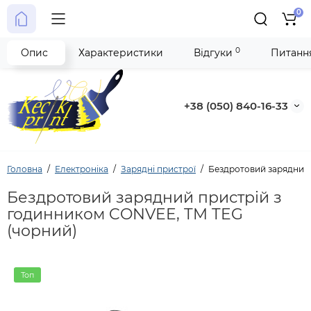
0
0
Опис
Характеристики
Відгуки
Питання
+38 (050) 840-16-33
Головна
Електроніка
Зарядні пристрої
Бездротовий зарядний 
Бездротовий зарядний пристрій з
годинником CONVEE, TM TEG
(чорний)
Топ