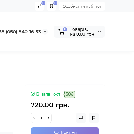
0
0
Особистий кабінет
Tоварів,
0
38 (050) 840-16-33
на
0.00 грн.
В наявності
586
720.00 грн.
Купити