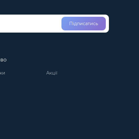
Підписатись
ово
ки
Акції