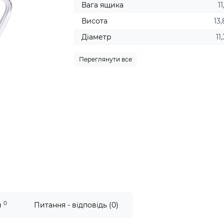
Вага ящика
11
Висота
13
Діаметр
11
Переглянути все
0
и
Питання - відповідь (0)