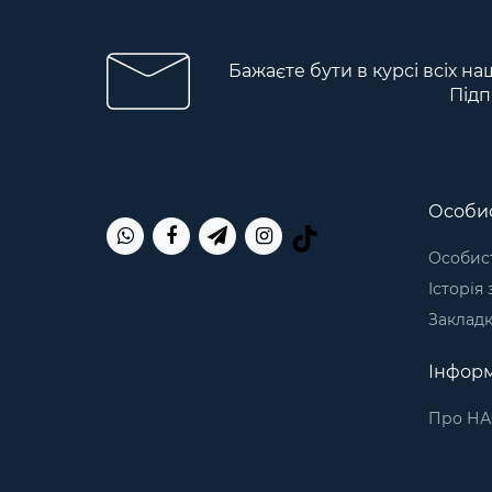
Бажаєте бути в курсі всіх на
Підп
Особис
Особист
Історія
Заклад
Інформ
Про НА