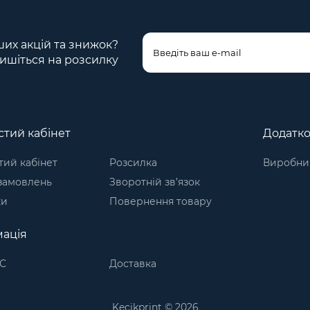
ших акцій та знижок?
ишіться на розсилку
тий кабінет
Додатк
ий кабінет
Розсилка
Виробни
 замовлень
Зворотній зв’язок
ки
Повернення товару
ація
С
Доставка
Kecikprint © 2026