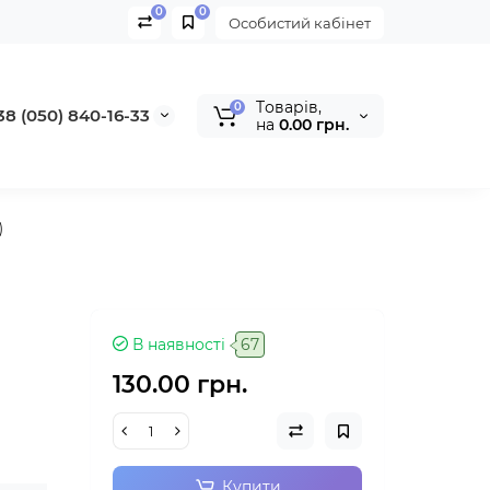
0
0
Особистий кабінет
Tоварів,
0
38 (050) 840-16-33
на
0.00 грн.
)
В наявності
67
130.00 грн.
Купити