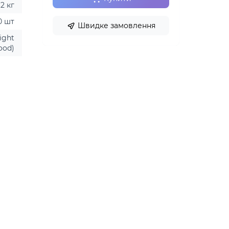
,2 кг
0 шт
Швидке замовлення
ight
ood)