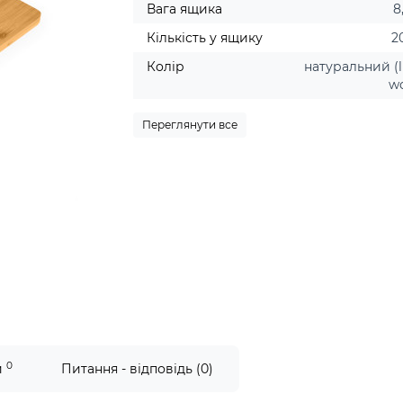
Вага ящика
8
Кількість у ящику
2
Колір
натуральний (l
w
Переглянути все
0
и
Питання - відповідь (0)