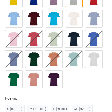
Розмір
S
(101 шт.)
M
(102 шт.)
L
(91 шт.)
XL
(82 шт.)