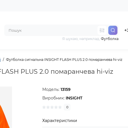
+
Я шукаю, наприклад,
Футболка
і
Футболка сигнальна INSIGHT FLASH PLUS 2.0 помаранчева hi-viz
LASH PLUS 2.0 помаранчева hi-viz
Модель:
13159
Виробник:
INSIGHT
0
Характеристики