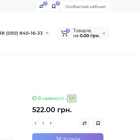
0
0
Особистий кабінет
Tоварів,
0
38 (050) 840-16-33
на
0.00 грн.
В наявності
101
522.00 грн.
Купити