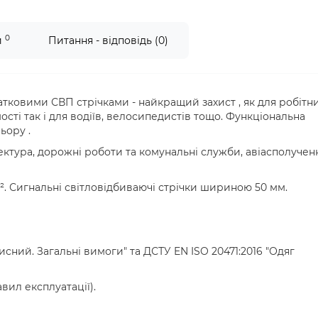
0
и
Питання - відповідь (0)
тковими СВП стрічками - найкращий захист , як для робітн
сті так і для водіїв, велосипедистів тощо. Функціональна
ьору .
ектура, дорожні роботи та комунальні служби, авіасполучен
/м². Сигнальні світловідбиваючі стрічки шириною 50 мм.
исний. Загальні вимоги" та ДСТУ EN ISO 20471:2016 "Одяг
вил експлуатації).