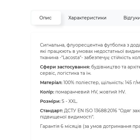
Опис
Характеристики
Відгук
Сигнальна, флуоресцентна футболка з дода
які працюють в умовах недостатньої видимо
тканина -"Lacosta"- забезпечує стійкість кол
Сфери застосування:
будівництво та архіт
сервіс, логістика та ін.
Матеріал:
100% поліестер, щільність: 145 г
Колір:
помаранчевий HV, жовтий HV.
Розміри:
S - XXL.
Стандарт:
ДСТУ EN ISO 13688:2016 "Одяг зах
підвищеної видимості".
Гарантія 6 місяців (за умов дотримання пра