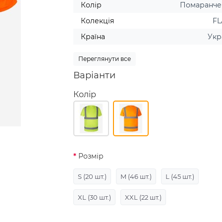
Колір
Помаранч
Колекція
F
Країна
Укр
Переглянути все
Варіанти
Колір
Розмір
S
(20 шт.)
M
(46 шт.)
L
(45 шт.)
XL
(30 шт.)
XXL
(22 шт.)