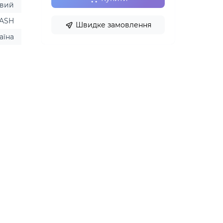
евий
LASH
Швидке замовлення
аїна