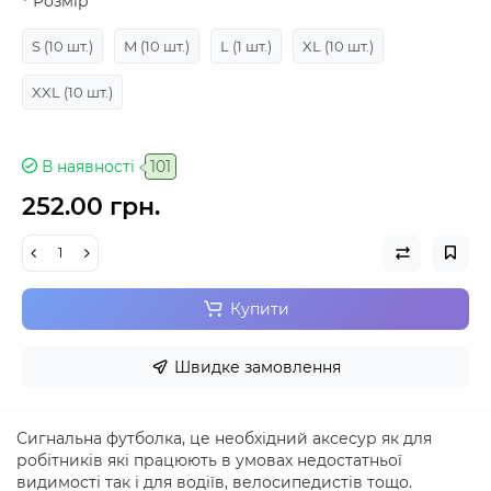
Розмір
S
(10 шт.)
M
(10 шт.)
L
(1 шт.)
XL
(10 шт.)
XXL
(10 шт.)
В наявності
101
252.00 грн.
Купити
Швидке замовлення
Сигнальна футболка, це необхідний аксесур як для
робітників які працюють в умовах недостатньої
видимості так і для водіїв, велосипедистів тощо.