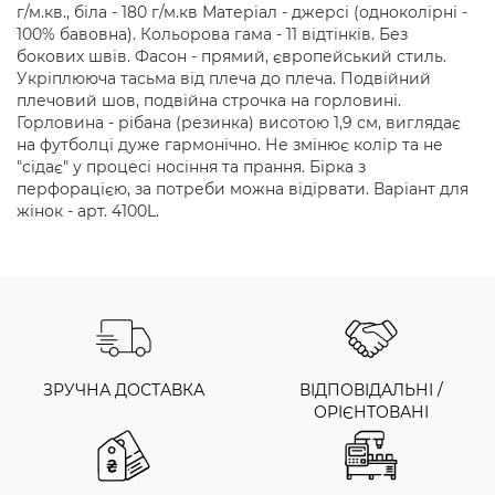
г/м.кв., біла - 180 г/м.кв Матеріал - джерсі (одноколірні -
100% бавовна). Кольорова гама - 11 відтінків. Без
бокових швів. Фасон - прямий, європейський стиль.
Укріплююча тасьма від плеча до плеча. Подвійний
плечовий шов, подвійна строчка на горловині.
Горловина - рібана (резинка) висотою 1,9 см, виглядає
на футболці дуже гармонічно. Не змінює колір та не
"сідає" у процесі носіння та прання. Бірка з
перфорацією, за потреби можна відірвати. Варіант для
жінок - арт. 4100L.
ЗРУЧНА ДОСТАВКА
ВІДПОВІДАЛЬНІ /
ОРІЄНТОВАНІ