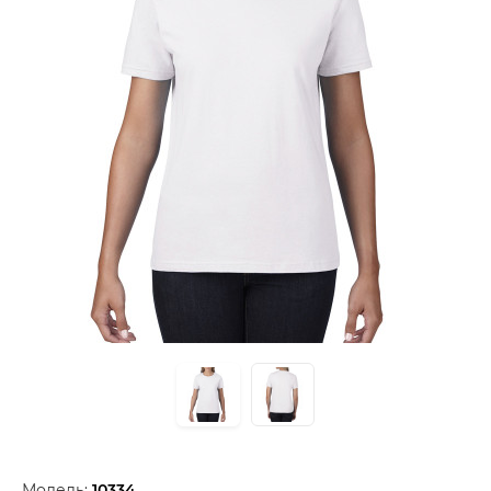
Модель:
10334