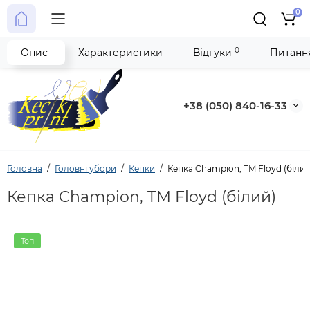
0
0
Опис
Характеристики
Відгуки
Питання
+38 (050) 840-16-33
Головна
Головні убори
Кепки
Кепка Champion, TM Floyd (білий
Кепка Champion, TM Floyd (білий)
Топ