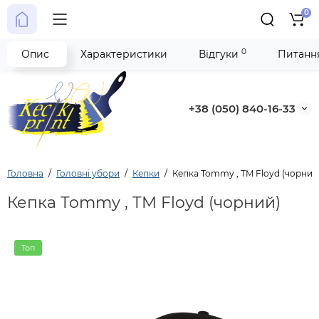
0
0
Опис
Характеристики
Відгуки
Питання
+38 (050) 840-16-33
Головна
Головні убори
Кепки
Кепка Tommy , TM Floyd (чорний
Кепка Tommy , TM Floyd (чорний)
Топ