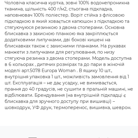
Чоловіча класична куртка, зовні 100% водонепроникна
тканина, щільність 400 г/м2, стьогана підкладка,
наповнювач 100% поліестер. Воріт стійка з флісовою
підкладкою в який ховається капюшон з підкладкою та
стягуючуюся резинкою з двома стоперами. Основна
блискавка з захисною планкою яка закріплюється
додатковими липучками, дві бокові кишені на
блискавках також с захисними планками. На рукавах
манжети з липучками для регулювання, по низу
стягуюча резинка з двома стоперами. Модель доступна
в 6 кольорах , дитячих розмірах та до пари в жіночій
моделі арт.5078 Europa Woman . В ящику 10 шт.,
внутрішня упаковка 1 шт., можливість замовлення від 1
шт. Експлуатація – не дає усадку, не вимивається,
прання до 40 градусів, не сушити в пральній машині, не
відбілювати. Брендування (на внутрішній підкладці є
блискавка для зручного доступу при вишивці) –
шовкодрук, УФ друк, термоперенос, вишивка, шеврон.