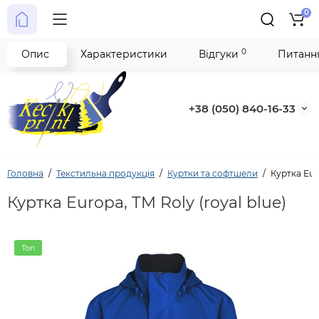
0
0
Опис
Характеристики
Відгуки
Питання
+38 (050) 840-16-33
Головна
Текстильна продукція
Куртки та софтшели
Куртка Euro
Куртка Europa, TM Roly (royal blue)
Топ