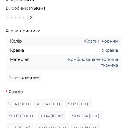
Виробник:
INSIGHT
0
Характеристики
Колір
Жовтий-чорний
Країна
Україна
Матеріал
Комбінована еластична
тканина
Переглянути все
Розмір
S H4
(2 шт.)
XL H4
(2 шт.)
S H3
(2 шт.)
XL H3
(10 шт.)
L H4
(10 шт.)
XXXL H4
(1 шт.)
L H3
(10 шт.)
XXXL H3
(2 шт.)
M H4
(6 шт.)