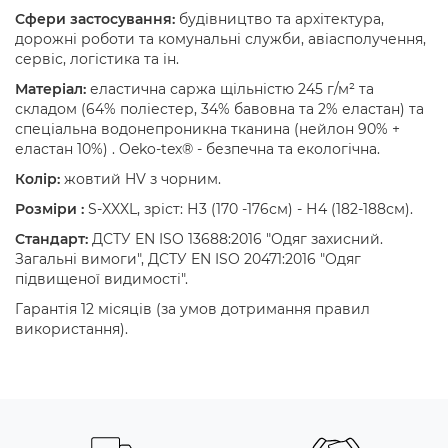
Сфери застосування:
будівництво та архітектура,
дорожні роботи та комунальні служби, авіасполучення,
сервіс, логістика та ін.
Матеріал:
еластична саржа щільністю 245 г/м² та
складом (64% поліестер, 34% бавовна та 2% еластан) та
спеціальна водонепроникна тканина (нейлон 90% +
еластан 10%) . Oeko-tex® - безпечна та екологічна.
Колір:
жовтий HV з чорним.
Розміри :
S-XXXL, зріст: Н3 (170 -176см) - Н4 (182-188см).
Стандарт:
ДСТУ EN ISO 13688:2016 "Одяг захисний.
Загальні вимоги", ДСТУ EN ISO 20471:2016 "Одяг
підвищеної видимості".
Гарантія 12 місяців (за умов дотримання правил
використання).