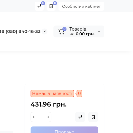
0
0
Особистий кабінет
Tоварів,
0
38 (050) 840-16-33
на
0.00 грн.
Немає в наявності
0
431.96 грн.
Продано