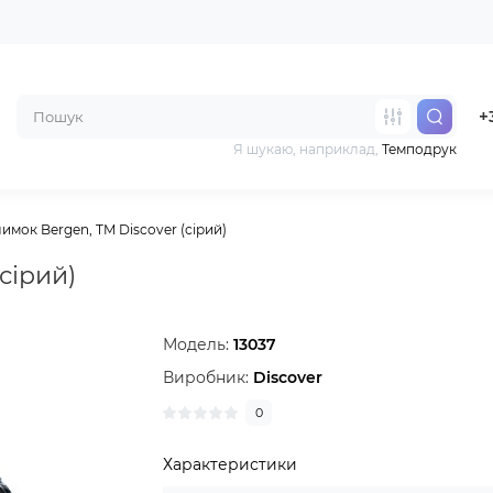
+
Я шукаю, наприклад,
Темподрук
имок Bergen, TM Discover (сірий)
сірий)
Модель:
13037
Виробник:
Discover
0
Характеристики