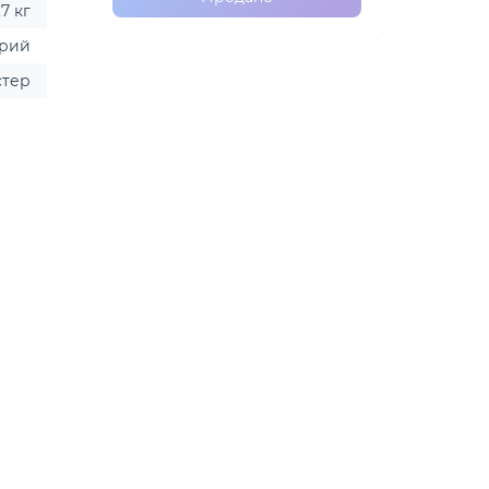
,7 кг
ірий
стер