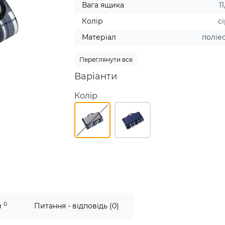
Вага ящика
11
Колір
с
Матеріал
поліе
Переглянути все
Варіанти
Колір
0
и
Питання - відповідь (0)