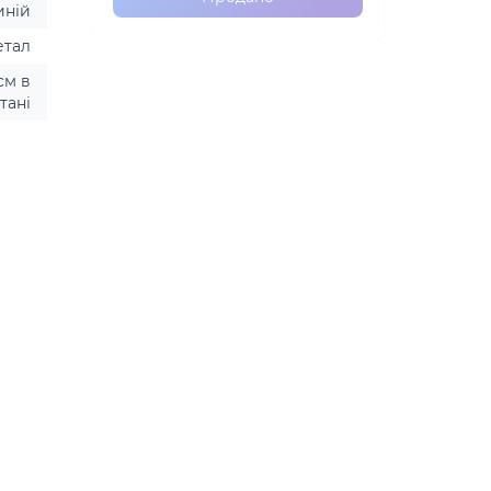
иній
етал
 см в
тані