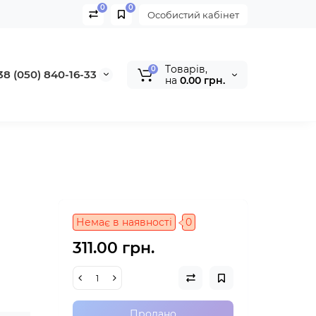
0
0
Особистий кабінет
Tоварів,
0
38 (050) 840-16-33
на
0.00 грн.
Немає в наявності
0
311.00 грн.
Продано