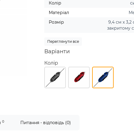
Колір
с
Матеріал
М
Розмір
9,4 см х 3,2
закритому с
Переглянути все
Варіанти
Колір
0
и
Питання - відповідь (0)