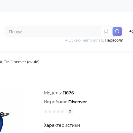
+
Я шукаю, наприклад,
Парасоля
nt, TM Discover (синій)
Модель:
11876
Виробник:
Discover
0
Характеристики