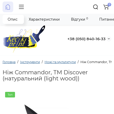
0
0
Опис
Характеристики
Відгуки
Питання
+38 (050) 840-16-33
Головна
Інструменти
Ножі та мультитули
Ніж Commandor, TM D
Ніж Commandor, TM Discover
(натуральний (light wood))
Топ