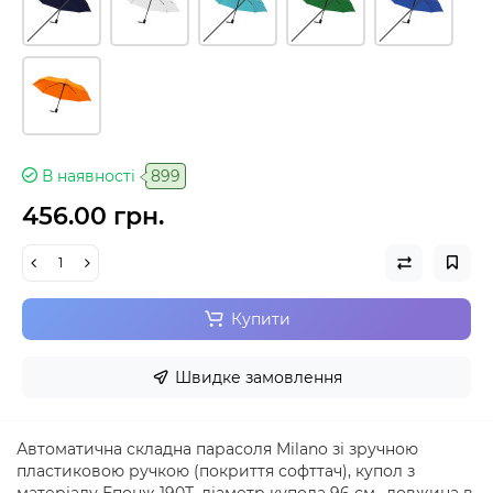
В наявності
899
456.00 грн.
Купити
Швидке замовлення
Автоматична складна парасоля Milano зі зручною
пластиковою ручкою (покриття софттач), купол з
матеріалу Епонж 190Т, діаметр купола 96 см., довжина в