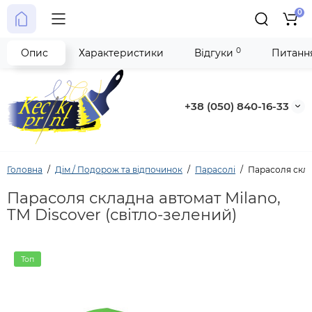
0
0
Опис
Характеристики
Відгуки
Питання
+38 (050) 840-16-33
Головна
Дім / Подорож та відпочинок
Парасолі
Парасоля склад
Парасоля складна автомат Milano,
TM Discover (світло-зелений)
Топ