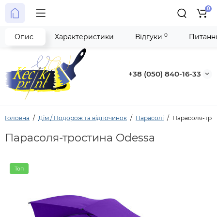
0
0
Опис
Характеристики
Відгуки
Питання
+38 (050) 840-16-33
Головна
Дім / Подорож та відпочинок
Парасолі
Парасоля-тро
Парасоля-тростина Odessa
Топ