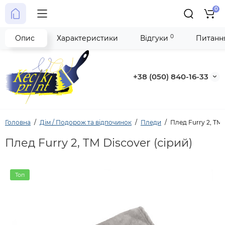
0
0
Опис
Характеристики
Відгуки
Питання
+38 (050) 840-16-33
Головна
Дім / Подорож та відпочинок
Пледи
Плед Furry 2, TM 
Плед Furry 2, TM Discover (сірий)
Топ