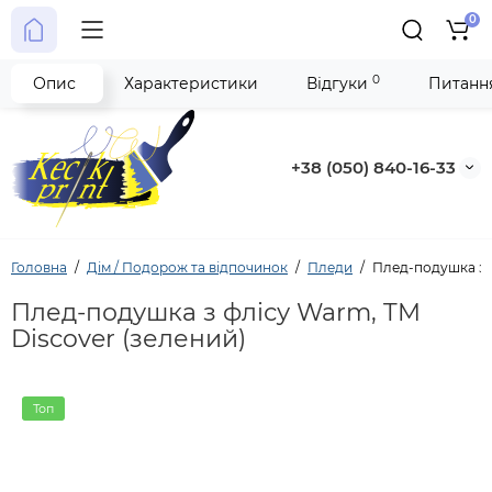
0
0
Опис
Характеристики
Відгуки
Питання
+38 (050) 840-16-33
Головна
Дім / Подорож та відпочинок
Пледи
Плед-подушка з ф
Плед-подушка з флісу Warm, TM
Discover (зелений)
Топ