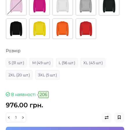
Розмір
S
(31 шт.)
M
(49 шт.)
L
(56 шт.)
XL
(45 шт.)
2XL
(20 шт.)
3XL
(5 шт.)
В наявності
206
976.00 грн.