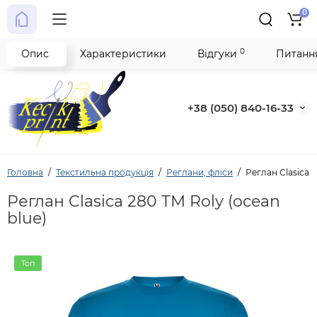
0
0
Опис
Характеристики
Відгуки
Питання
+38 (050) 840-16-33
Головна
Текстильна продукція
Реглани, фліси
Реглан Clasica 2
Реглан Clasica 280 ТМ Roly (ocean
blue)
Топ