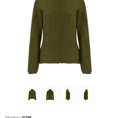
Модель:
11239