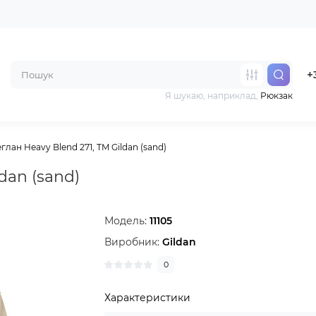
+
Я шукаю, наприклад,
Рюкзак
глан Heavy Blend 271, TM Gildan (sand)
dan (sand)
Модель:
11105
Виробник:
Gildan
0
Характеристики