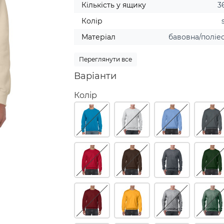
Кількість у ящику
3
Колір
Матеріал
бавовна/поліе
Переглянути все
Варіанти
Колір