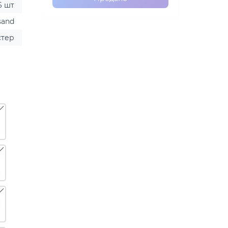
6 шт
sand
стер