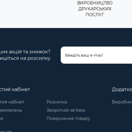
ВИРОБНИЦТВО
ДРУКАРСЬКИХ
ПОСЛУГ
ших акцій та знижок?
ишіться на розсилку
тий кабінет
Додатк
ий кабінет
Розсилка
Виробни
 замовлень
Зворотній зв’язок
ки
Повернення товару