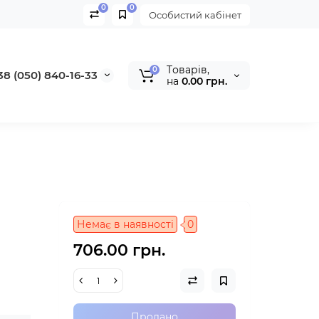
0
0
Особистий кабінет
Tоварів,
0
38 (050) 840-16-33
на
0.00 грн.
Немає в наявності
0
706.00 грн.
Продано