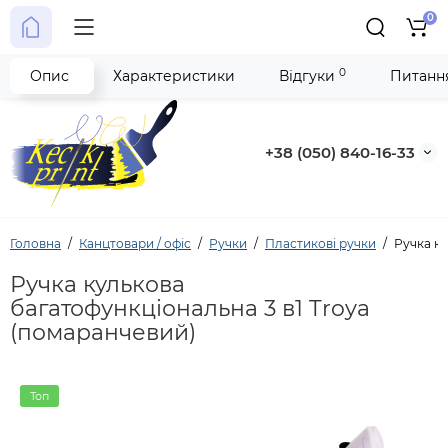
0
0
Опис
Характеристики
Відгуки
Питання
+38 (050) 840-16-33
Головна
Канцтовари / офіс
Ручки
Пластикові ручки
Ручка ку
Ручка кулькова
багатофункціональна 3 в1 Troya
(помаранчевий)
Топ