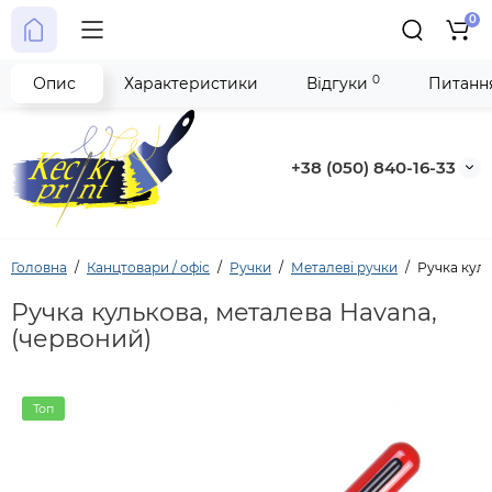
0
0
Опис
Характеристики
Відгуки
Питання
+38 (050) 840-16-33
Головна
Канцтовари / офіс
Ручки
Металеві ручки
Ручка куль
Ручка кулькова, металева Havana,
(червоний)
Топ