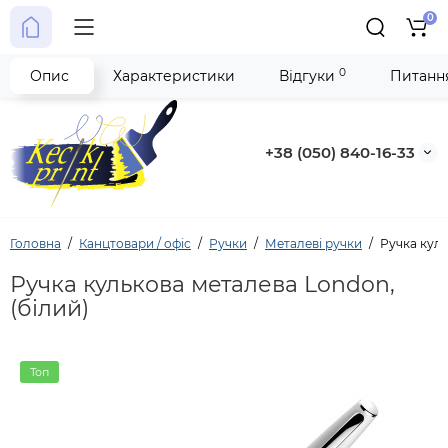
0
0
Опис
Характеристики
Відгуки
Питання
+38 (050) 840-16-33
Головна
Канцтовари / офіс
Ручки
Металеві ручки
Ручка куль
Ручка кулькова металева London,
(білий)
Топ