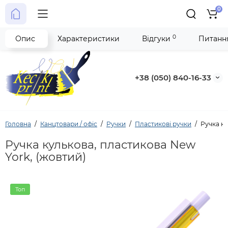
0
0
Опис
Характеристики
Відгуки
Питання
+38 (050) 840-16-33
Головна
Канцтовари / офіс
Ручки
Пластикові ручки
Ручка ку
Ручка кулькова, пластикова New
York, (жовтий)
Топ