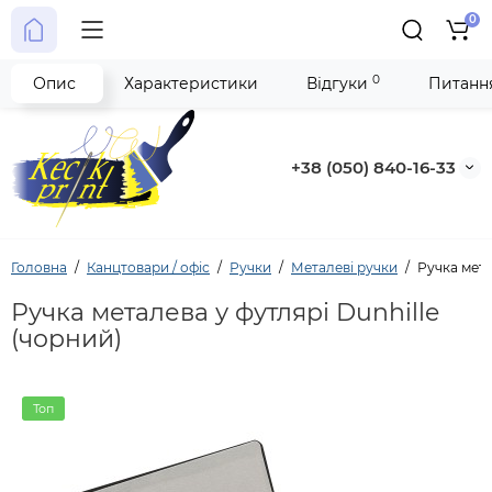
0
0
Опис
Характеристики
Відгуки
Питання
+38 (050) 840-16-33
Головна
Канцтовари / офіс
Ручки
Металеві ручки
Ручка мета
Ручка металева у футлярі Dunhille
(чорний)
Топ