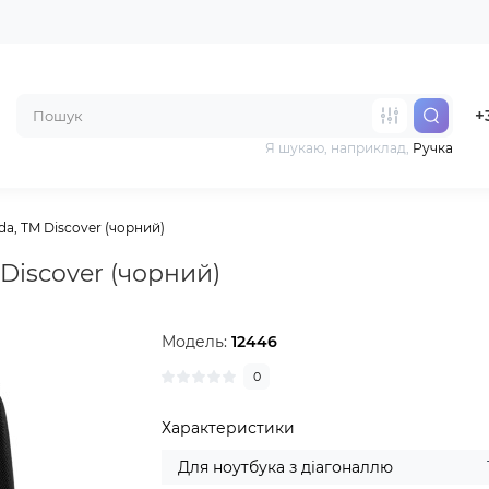
+
Я шукаю, наприклад,
Ручка
a, TM Discover (чорний)
Discover (чорний)
Модель:
12446
0
Характеристики
Для ноутбука з діагоналлю