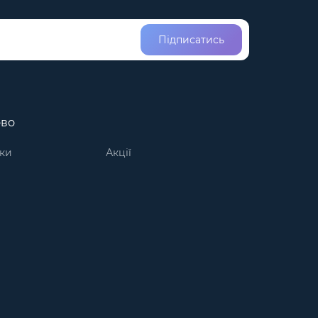
Підписатись
ово
ки
Акції