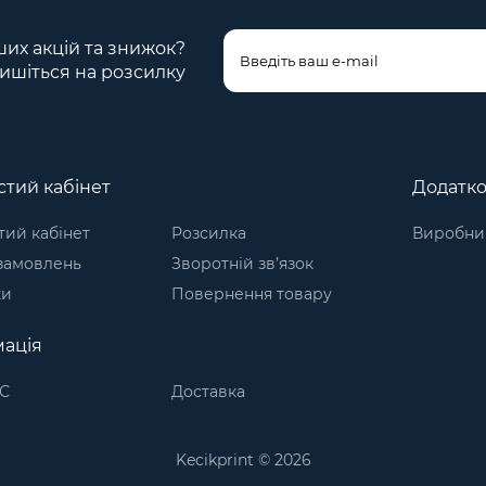
ших акцій та знижок?
ишіться на розсилку
тий кабінет
Додатк
ий кабінет
Розсилка
Виробни
 замовлень
Зворотній зв’язок
ки
Повернення товару
ація
С
Доставка
Kecikprint © 2026