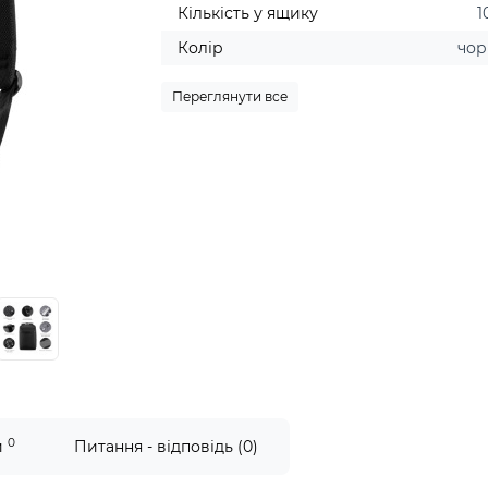
Кількість у ящику
1
Колір
чо
Переглянути все
0
и
Питання - відповідь (0)