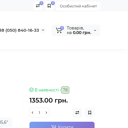
0
0
Особистий кабінет
Tоварів,
0
38 (050) 840-16-33
на
0.00 грн.
В наявності
78
1353.00 грн.
15,6"
Купити