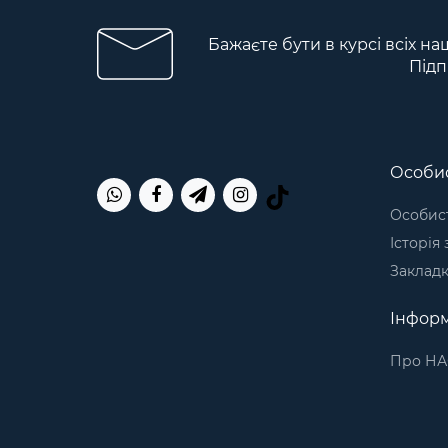
Бажаєте бути в курсі всіх на
Підп
Особис
Особист
Історія
Заклад
Інформ
Про НА