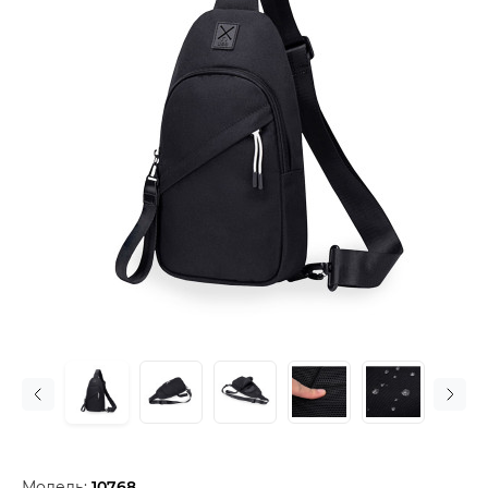
Модель:
10768