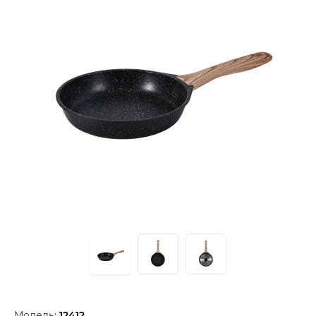
Модель:
12412