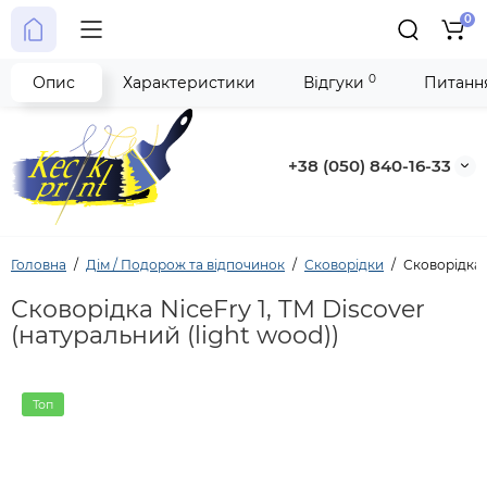
0
0
Опис
Характеристики
Відгуки
Питання
+38 (050) 840-16-33
Головна
Дім / Подорож та відпочинок
Сковорідки
Сковорідка N
Сковорідка NiceFry 1, TM Discover
(натуральний (light wood))
Топ