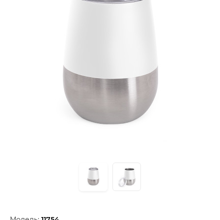
Модель:
11754