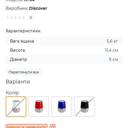
Виробник:
Discover
0
Характеристики
Вага ящика
5,6 кг
Висота
11,4 см
Діаметр
9 см
Переглянути все
Варіанти
Колір
Немає в наявності
0