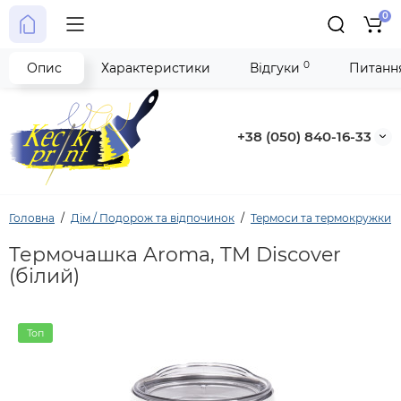
0
0
Опис
Характеристики
Відгуки
Питання
+38 (050) 840-16-33
Головна
Дім / Подорож та відпочинок
Термоси та термокружки
Термочашка Aroma, TM Discover
(білий)
Топ