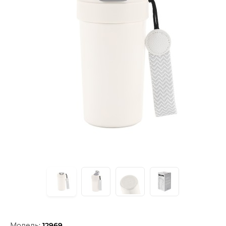
Модель:
12969