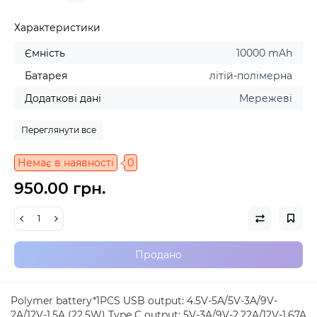
Характеристики
Ємність
10000 mAh
Батарея
літій-полімерна
Додаткові дані
Мережеві
Переглянути все
Немає в наявності
0
950.00 грн.
Продано
Polymer battery*1PCS USB output: 4.5V-5A/5V-3A/9V-
2A/12V-1.5A (22.5W) Type C output: 5V-3A/9V-2.22A/12V-1.67A