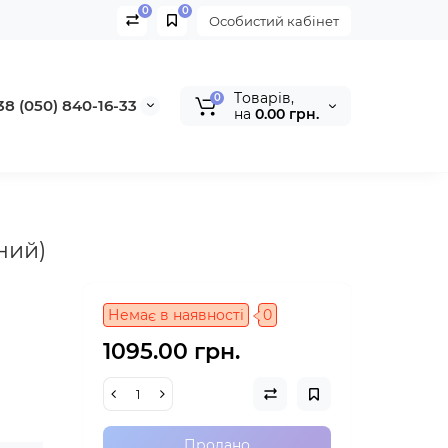
0
0
Особистий кабінет
Tоварів,
0
38 (050) 840-16-33
на
0.00 грн.
ний)
Немає в наявності
0
1095.00 грн.
Продано