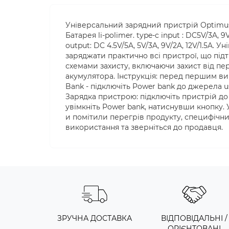
Універсальний зарядний пристрій Optimus
Батарея li-polimer. type-c input : DC5V/3A, 9V
output: DC 4.5V/5A, 5V/3A, 9V/2A, 12V/1.5A
заряджати практично всі пристрої, що підт
схемами захисту, включаючи захист від пер
акумулятора. Інструкція: перед першим в
Bank - підключіть Power bank до джерела 
Зарядка пристрою: підключіть пристрій до
увімкніть Power bank, натиснувши кнопку. 
и помітили перегрів продукту, специфічни
використання та зверніться до продавця.
ЗРУЧНА ДОСТАВКА
ВІДПОВІДАЛЬНІ /
ОРІЄНТОВАНІ