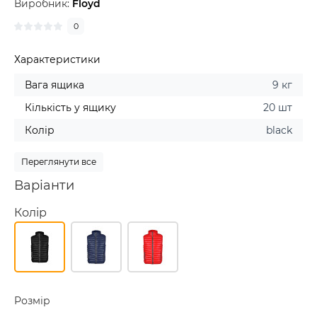
Виробник:
Floyd
0
Характеристики
Вага ящика
9 кг
Кількість у ящику
20 шт
Колір
black
Переглянути все
Варіанти
Колір
Розмір