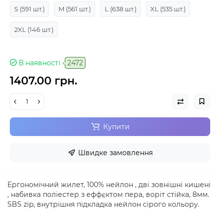
S
(591 шт.)
M
(561 шт.)
L
(638 шт.)
XL
(535 шт.)
2XL
(146 шт.)
В наявності
2472
1407.00 грн.
Купити
Швидке замовлення
Ергономічний жилет, 100% нейлон , дві зовнішні кишені
, набивка поліестер з еффєктом пера, воріт стійка, 8мм.
SBS zip, внутрішня підкладка нейлон сірого кольору.