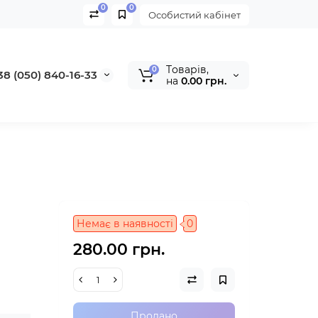
0
0
Особистий кабінет
Tоварів,
0
38 (050) 840-16-33
на
0.00 грн.
Немає в наявності
0
280.00 грн.
Продано