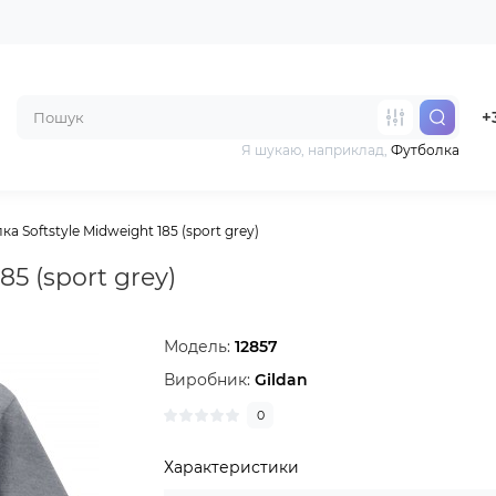
+
Я шукаю, наприклад,
Футболка
а Softstyle Midweight 185 (sport grey)
85 (sport grey)
Модель:
12857
Виробник:
Gildan
0
Характеристики