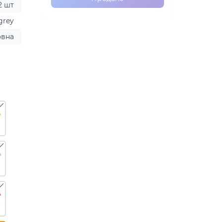
2 шт
grey
овна