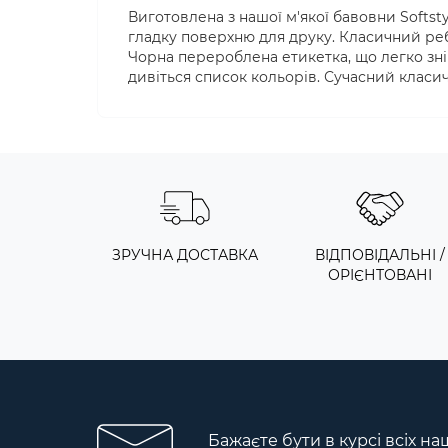
Виготовлена з нашої м'якої бавовни Softsty
гладку поверхню для друку. Класичний ре
Чорна перероблена етикетка, що легко зні
дивіться список кольорів. Сучасний класич
ЗРУЧНА ДОСТАВКА
ВІДПОВІДАЛЬНІ /
ОРІЄНТОВАНІ
Бажаєте бути в курсі всіх на