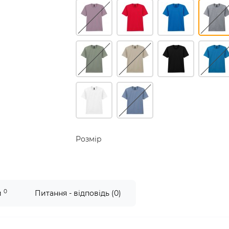
Розмір
0
и
Питання - відповідь (0)