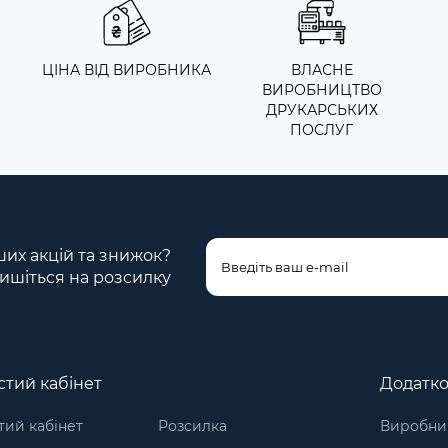
ЦІНА ВІД ВИРОБНИКА
ВЛАСНЕ
ВИРОБНИЦТВО
ДРУКАРСЬКИХ
ПОСЛУГ
ших акцій та знижок?
ишіться на розсилку
тий кабінет
Додатк
ий кабінет
Розсилка
Виробни