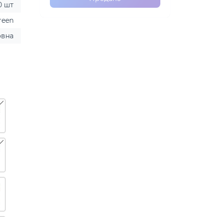
0 шт
reen
овна