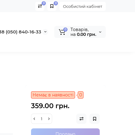
0
0
Особистий кабінет
Tоварів,
0
38 (050) 840-16-33
на
0.00 грн.
Немає в наявності
0
359.00 грн.
Продано