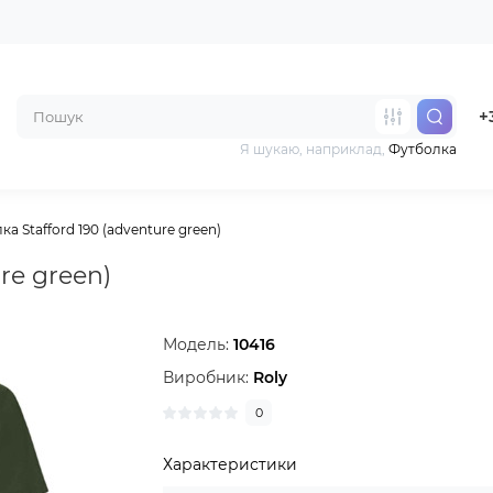
+
Я шукаю, наприклад,
Футболка
а Stafford 190 (adventure green)
re green)
Модель:
10416
Виробник:
Roly
0
Характеристики