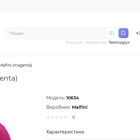
+
Я шукаю, наприклад,
Темподрук
alfini (magenta)
enta)
Модель:
10634
Виробник:
Malfini
0
Характеристики