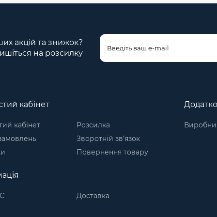
ших акцій та знижок?
ишіться на розсилку
тий кабінет
Додатк
ий кабінет
Розсилка
Виробни
 замовлень
Зворотній зв’язок
ки
Повернення товару
ація
С
Доставка