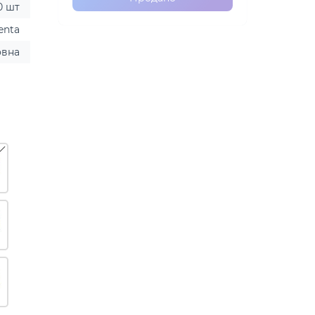
0 шт
enta
овна