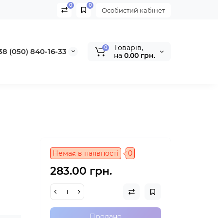
0
0
Особистий кабінет
Tоварів,
0
38 (050) 840-16-33
на
0.00 грн.
Немає в наявності
0
283.00 грн.
Продано