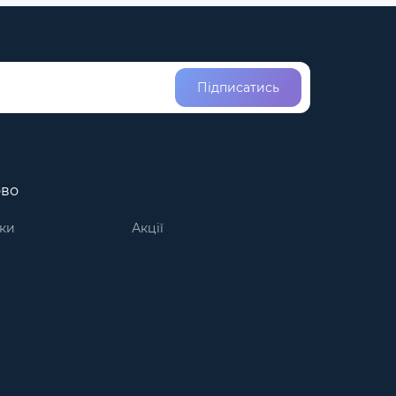
Підписатись
ово
ки
Акції