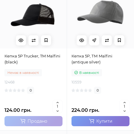
Кепка 5P Trucker, TM Malfini
Кепка 5P, ТМ Malfini
(black)
(antique silver)
Немає в наявності
В наявності
12468
10559
0
0
124.00 грн.
224.00 грн.
Продано
Купити