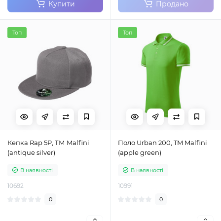
Купити
Продано
Топ
Топ
Кепка Rap 5P, ТМ Malfini
Поло Urban 200, TM Malfini
(antique silver)
(apple green)
В наявності
В наявності
10692
10991
0
0