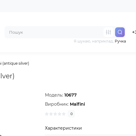
+
Я шукаю, наприклад,
Ручка
 (antique silver)
lver)
Модель:
10677
Виробник:
Malfini
0
Характеристики