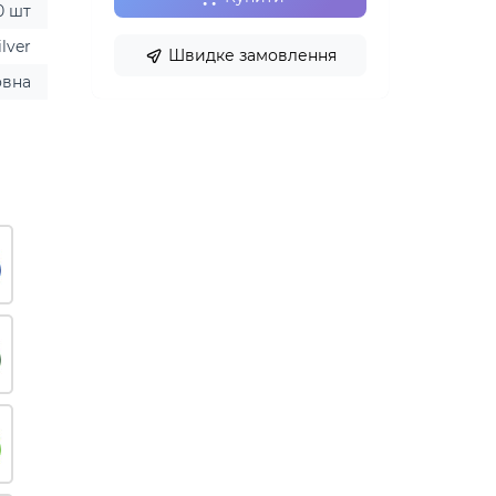
0 шт
ilver
Швидке замовлення
овна