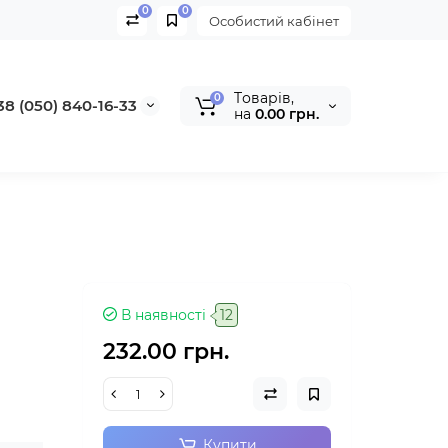
0
0
Особистий кабінет
Tоварів,
0
38 (050) 840-16-33
на
0.00 грн.
В наявності
12
232.00 грн.
Купити