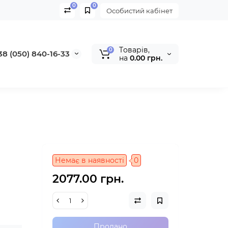
0
0
Особистий кабінет
Tоварів,
0
38 (050) 840-16-33
на
0.00 грн.
Немає в наявності
0
2077.00 грн.
Продано