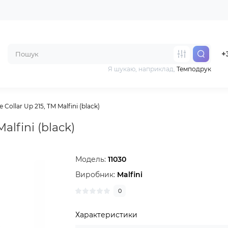
+
Я шукаю, наприклад,
Темподрук
Collar Up 215, TM Malfini (black)
alfini (black)
Модель:
11030
Виробник:
Malfini
0
Характеристики