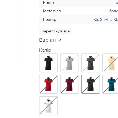
Колір
b
Матеріал
бав
Розмір
XS. S. M. L. X
Переглянути все
Варіанти
Колір