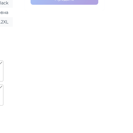
lack
овна
L.2XL