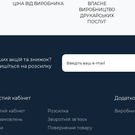
ЦІНА ВІД ВИРОБНИКА
ВЛАСНЕ
ВИРОБНИЦТВО
ДРУКАРСЬКИХ
ПОСЛУГ
ших акцій та знижок?
ишіться на розсилку
тий кабінет
Додатк
ий кабінет
Розсилка
Виробни
 замовлень
Зворотній зв’язок
ки
Повернення товару