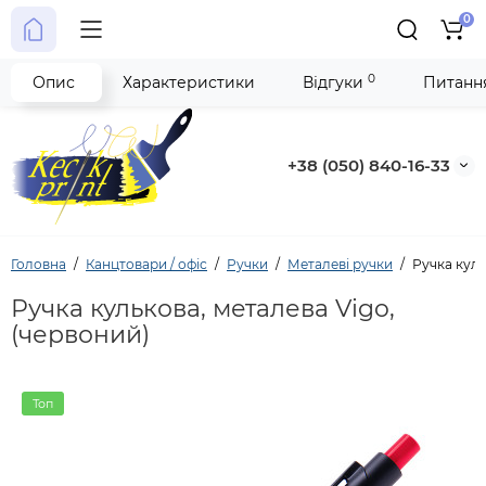
0
0
Опис
Характеристики
Відгуки
Питання
+38 (050) 840-16-33
Головна
Канцтовари / офіс
Ручки
Металеві ручки
Ручка куль
Ручка кулькова, металева Vigo,
(червоний)
Топ