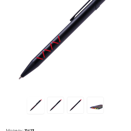
Модель:
11413