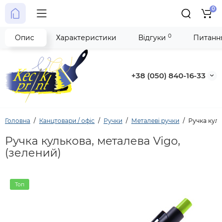
0
0
Опис
Характеристики
Відгуки
Питання
+38 (050) 840-16-33
Головна
Канцтовари / офіс
Ручки
Металеві ручки
Ручка куль
Ручка кулькова, металева Vigo,
(зелений)
Топ