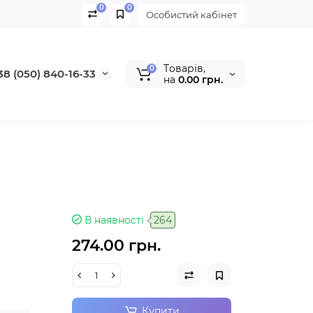
0
0
Особистий кабінет
Tоварів,
0
38 (050) 840-16-33
на
0.00 грн.
В наявності
264
274.00 грн.
Купити