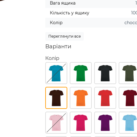
Вага ящика
Кількість у ящику
10
Колір
choco
Переглянути все
Варіанти
Колір