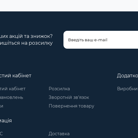
ших акцій та знижок?
ишіться на розсилку
тий кабінет
Додатк
ий кабінет
Розсилка
Виробни
 замовлень
Зворотній зв’язок
ки
Повернення товару
ація
С
Доставка