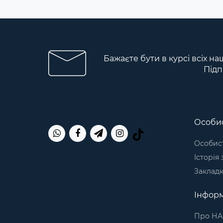
Бажаєте бути в курсі всіх на
Підп
Особис
Особист
Історія
Заклад
Інформ
Про НА