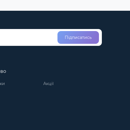
Підписатись
ово
ки
Акції