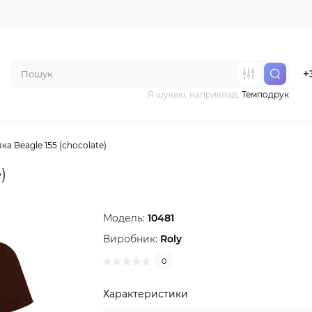
+
Я шукаю, наприклад,
Темподрук
а Beagle 155 (chocolate)
)
Модель:
10481
Виробник:
Roly
0
Характеристики