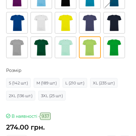
Розмір
S
(142 шт.)
M
(189 шт.)
L
(210 шт.)
XL
(235 шт.)
2XL
(136 шт.)
3XL
(25 шт.)
В наявності
937
274.00 грн.