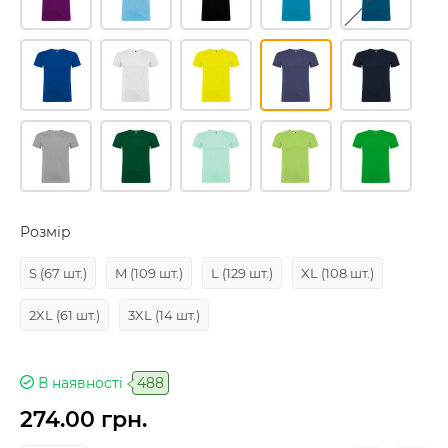
Розмір
S
(67 шт.)
M
(109 шт.)
L
(129 шт.)
XL
(108 шт.)
2XL
(61 шт.)
3XL
(14 шт.)
В наявності
488
274.00 грн.